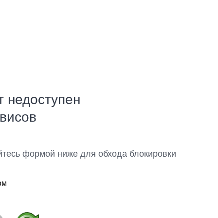
т недоступен
рвисов
йтесь формой ниже для обхода блокировки
ом