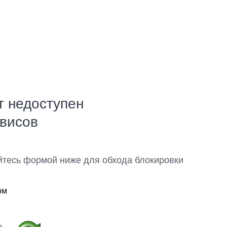
т недоступен
рвисов
йтесь формой ниже для обхода блокировки
ом