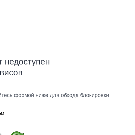
т недоступен
рвисов
йтесь формой ниже для обхода блокировки
ом