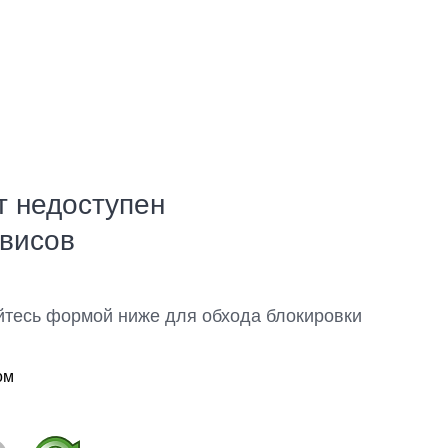
т недоступен
рвисов
йтесь формой ниже для обхода блокировки
ом