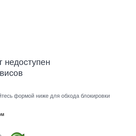
т недоступен
рвисов
йтесь формой ниже для обхода блокировки
ом