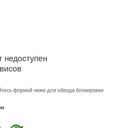
т недоступен
рвисов
йтесь формой ниже для обхода блокировки
ом