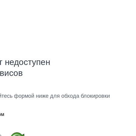
т недоступен
рвисов
йтесь формой ниже для обхода блокировки
ом