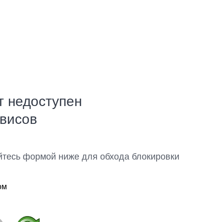
т недоступен
рвисов
йтесь формой ниже для обхода блокировки
ом