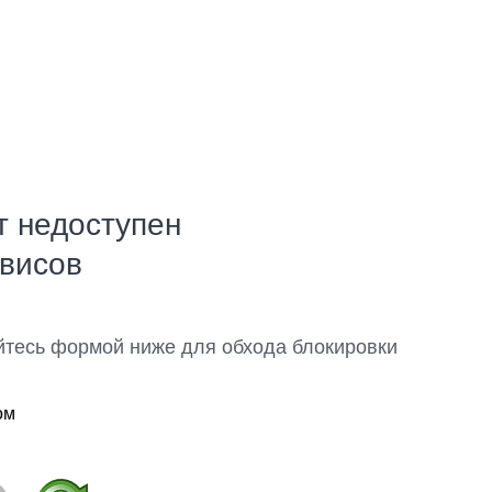
т недоступен
рвисов
йтесь формой ниже для обхода блокировки
ом