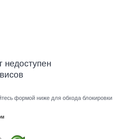
т недоступен
рвисов
йтесь формой ниже для обхода блокировки
ом