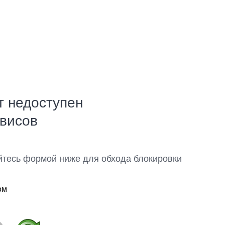
т недоступен
рвисов
йтесь формой ниже для обхода блокировки
ом