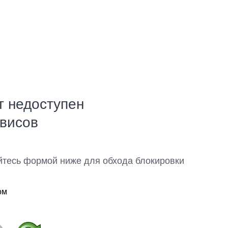
т недоступен
рвисов
йтесь формой ниже для обхода блокировки
ом