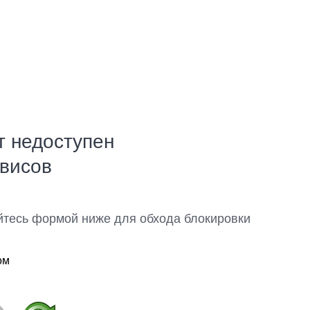
т недоступен
рвисов
йтесь формой ниже для обхода блокировки
ом