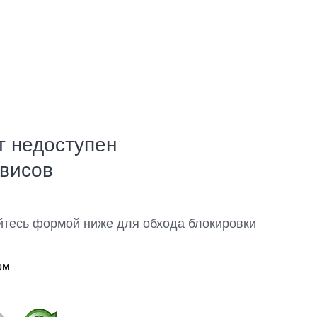
т недоступен
рвисов
йтесь формой ниже для обхода блокировки
ом