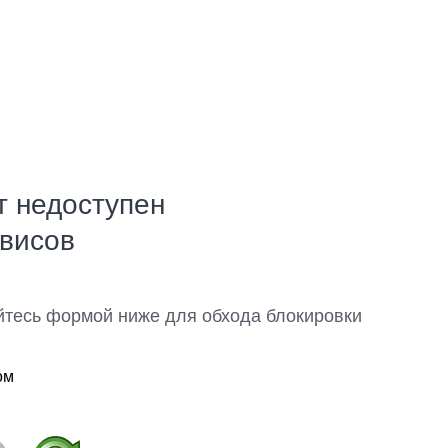
т недоступен
рвисов
йтесь формой ниже для обхода блокировки
ом