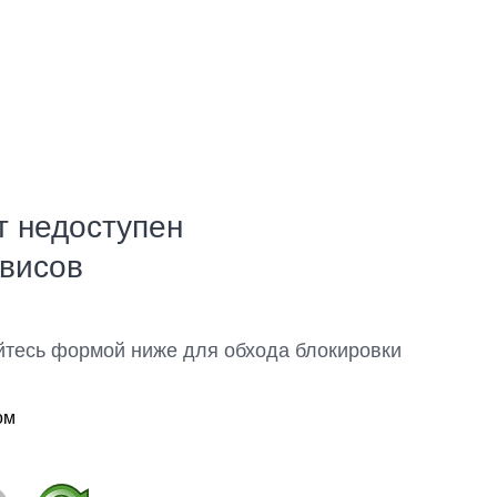
т недоступен
рвисов
йтесь формой ниже для обхода блокировки
ом