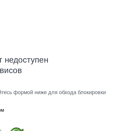
т недоступен
рвисов
йтесь формой ниже для обхода блокировки
ом