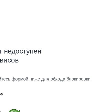
т недоступен
рвисов
йтесь формой ниже для обхода блокировки
ом