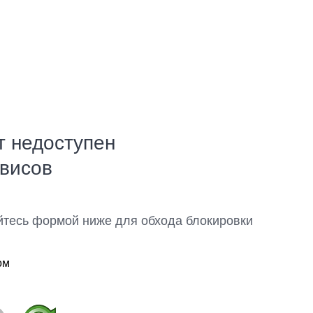
т недоступен
рвисов
йтесь формой ниже для обхода блокировки
ом