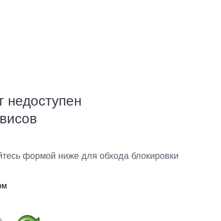
т недоступен
рвисов
йтесь формой ниже для обхода блокировки
ом