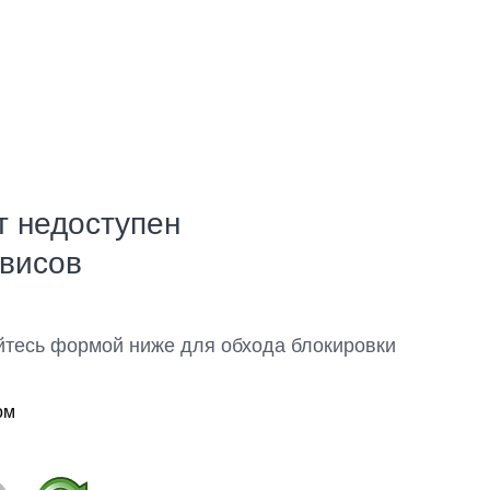
т недоступен
рвисов
йтесь формой ниже для обхода блокировки
ом