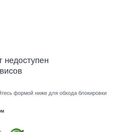
т недоступен
рвисов
йтесь формой ниже для обхода блокировки
ом