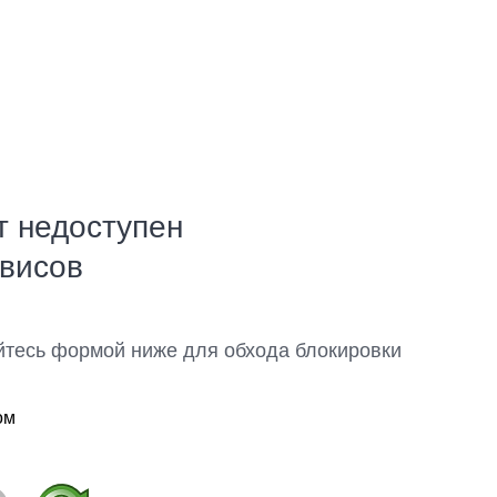
т недоступен
рвисов
йтесь формой ниже для обхода блокировки
ом