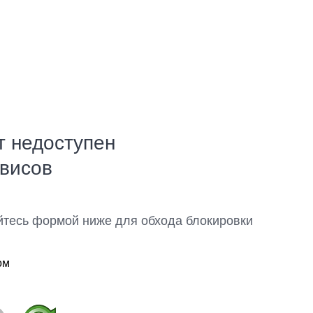
т недоступен
рвисов
йтесь формой ниже для обхода блокировки
ом