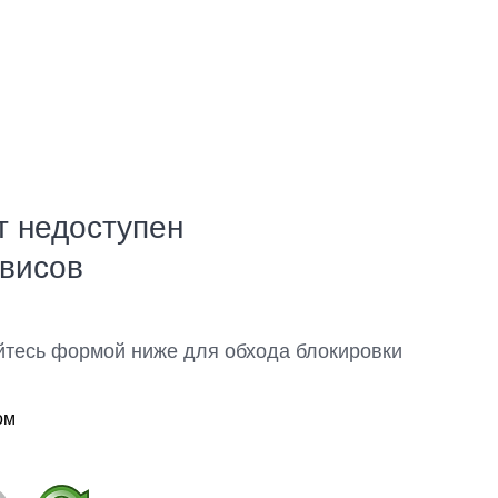
т недоступен
рвисов
йтесь формой ниже для обхода блокировки
ом