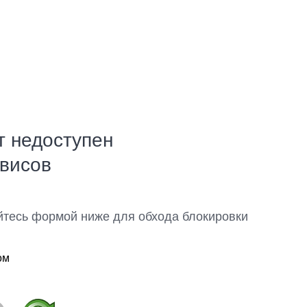
т недоступен
рвисов
йтесь формой ниже для обхода блокировки
ом