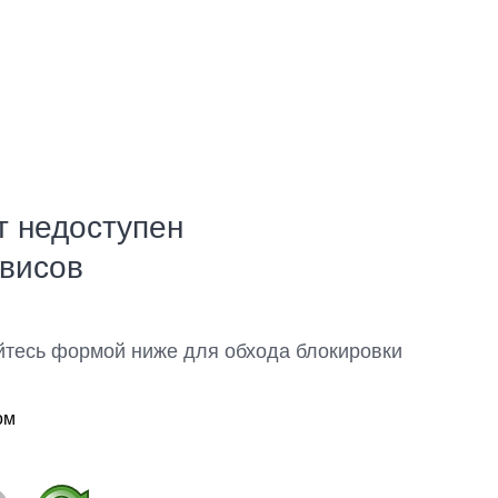
т недоступен
рвисов
йтесь формой ниже для обхода блокировки
ом