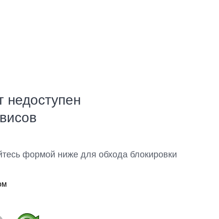
т недоступен
рвисов
йтесь формой ниже для обхода блокировки
ом