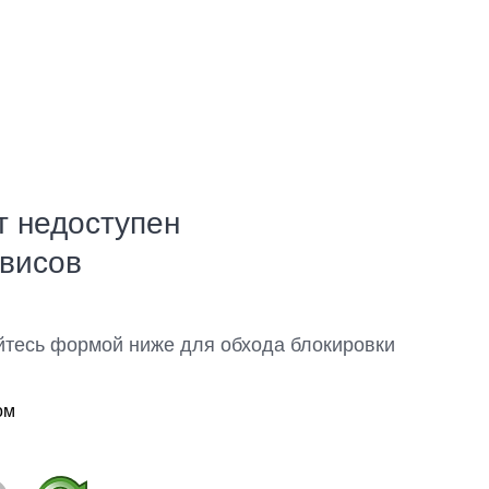
т недоступен
рвисов
йтесь формой ниже для обхода блокировки
ом