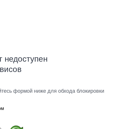
т недоступен
рвисов
йтесь формой ниже для обхода блокировки
ом