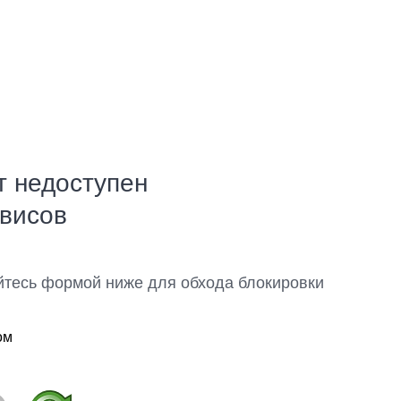
т недоступен
рвисов
йтесь формой ниже для обхода блокировки
ом