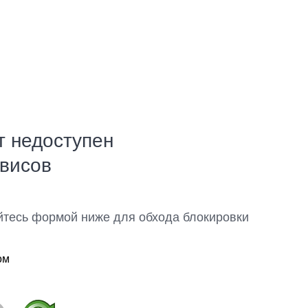
т недоступен
рвисов
йтесь формой ниже для обхода блокировки
ом