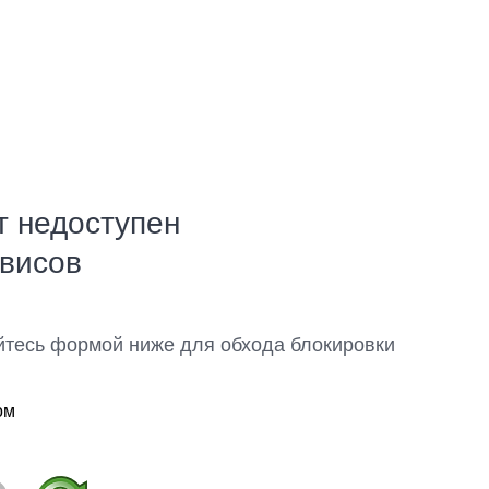
т недоступен
рвисов
йтесь формой ниже для обхода блокировки
ом