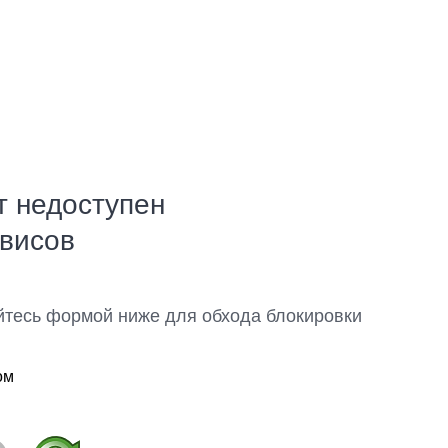
т недоступен
рвисов
йтесь формой ниже для обхода блокировки
ом