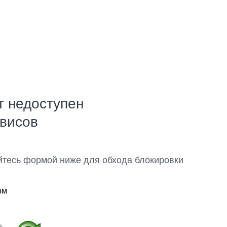
т недоступен
рвисов
йтесь формой ниже для обхода блокировки
ом