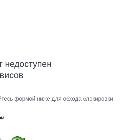
т недоступен
рвисов
йтесь формой ниже для обхода блокировки
ом