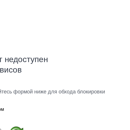
т недоступен
рвисов
йтесь формой ниже для обхода блокировки
ом