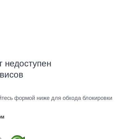
т недоступен
рвисов
йтесь формой ниже для обхода блокировки
ом