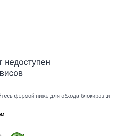
т недоступен
рвисов
йтесь формой ниже для обхода блокировки
ом