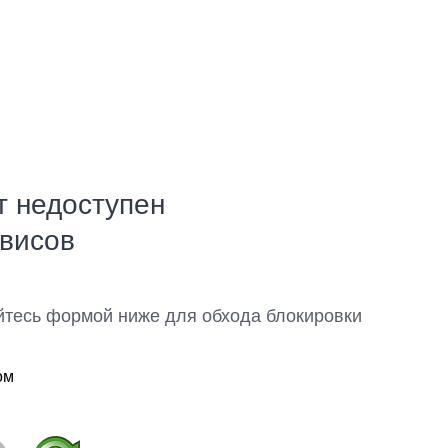
т недоступен
рвисов
йтесь формой ниже для обхода блокировки
ом