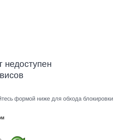
т недоступен
рвисов
йтесь формой ниже для обхода блокировки
ом