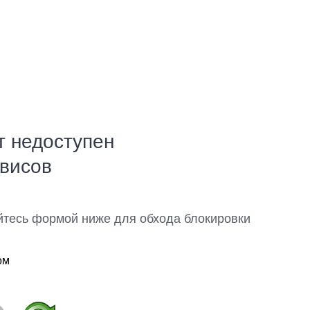
т недоступен
рвисов
йтесь формой ниже для обхода блокировки
ом