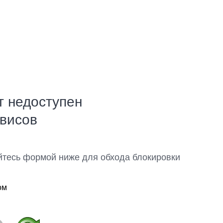
т недоступен
рвисов
йтесь формой ниже для обхода блокировки
ом