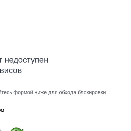
т недоступен
рвисов
йтесь формой ниже для обхода блокировки
ом