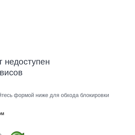
т недоступен
рвисов
йтесь формой ниже для обхода блокировки
ом