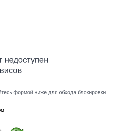
т недоступен
рвисов
йтесь формой ниже для обхода блокировки
ом