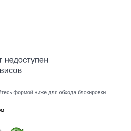
т недоступен
рвисов
йтесь формой ниже для обхода блокировки
ом