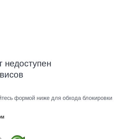
т недоступен
рвисов
йтесь формой ниже для обхода блокировки
ом