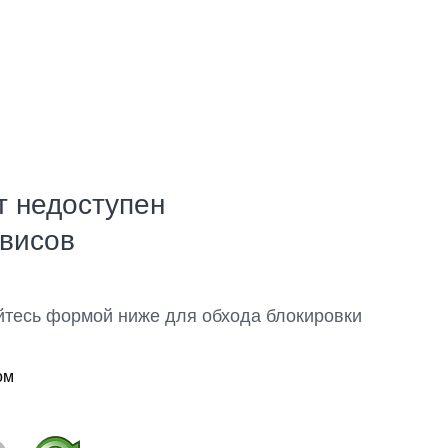
т недоступен
рвисов
йтесь формой ниже для обхода блокировки
ом