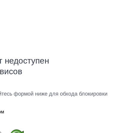
т недоступен
рвисов
йтесь формой ниже для обхода блокировки
ом